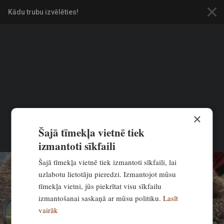
×
Kādu trubu izvēlēties!
VISI RAKSTI PAR APRĪKOJUMU
APRĪKOJUMS
Jaunā brieža balss nostrādās!
Staltbriežu piebaurošanas māksla
0
Ekskluzīvi
×
Linda Dombrovska
9:05, 8. septembris 2025
Šajā tīmekļa vietnē tiek
izmantoti sīkfaili
Šajā tīmekļa vietnē tiek izmantoti sīkfaili, lai
uzlabotu lietotāju pieredzi. Izmantojot mūsu
tīmekļa vietni, jūs piekrītat visu sīkfailu
izmantošanai saskaņā ar mūsu politiku.
Lasīt
vairāk