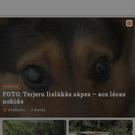
PIEREDZE
FOTO. Terjeru lielākās sāpes – acs lēcas
nobīde
Ekskluzīvi
2 dienas