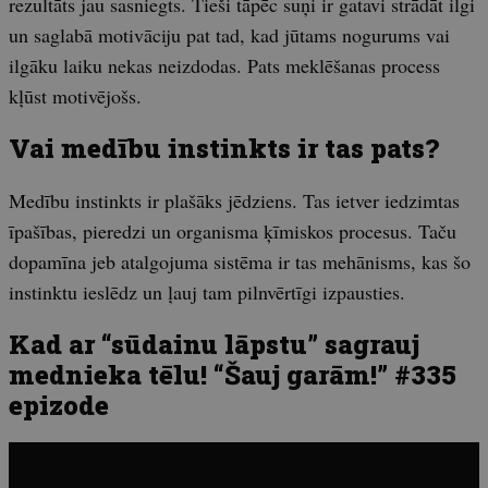
rezultāts jau sasniegts. Tieši tāpēc suņi ir gatavi strādāt ilgi
un saglabā motivāciju pat tad, kad jūtams nogurums vai
ilgāku laiku nekas neizdodas. Pats meklēšanas process
kļūst motivējošs.
Vai medību instinkts ir tas pats?
Medību instinkts ir plašāks jēdziens. Tas ietver iedzimtas
īpašības, pieredzi un organisma ķīmiskos procesus. Taču
dopamīna jeb atalgojuma sistēma ir tas mehānisms, kas šo
instinktu ieslēdz un ļauj tam pilnvērtīgi izpausties.
Kad ar “sūdainu lāpstu” sagrauj
mednieka tēlu! “Šauj garām!” #335
epizode