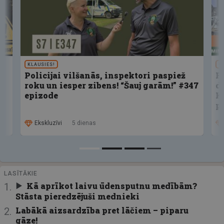
KLAUSIES!
U
Policijai vilšanās, inspektori paspiež
F
roku un iesper zibens! “Šauj garām!” #347
d
epizode
K
p
Ekskluzīvi
5 dienas
LASĪTĀKIE
Kā aprīkot laivu ūdensputnu medībām?
Stāsta pieredzējuši mednieki
Labākā aizsardzība pret lāčiem – piparu
gāze!