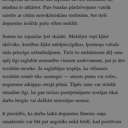
mudina to atkārtot. Pats baudas pārdzīvojums vairāk
saistīts ar citām neiroķīmiskām sistēmām, bet tieši
dopamīns ieslēdz pašu vēlmi meklēt.
Sunim tas izpaužas ļoti skaidri. Meklējot viņš kļūst
aktīvāks, kustības kļūst mērķtiecīgākas, ķermeņa valoda
rāda priecīgu uzbudinājumu. Tieši šo mehānismu dēļ suns
spēj ilgi saglabāt uzmanību vienam uzdevumam, pat ja ātrs
rezultāts neseko. Ja saglabājas iespēja, ka vēlamais
rezultāts tomēr tiks sasniegts — atrasts putns vai zvērs,
nogurums atkāpjas otrajā plānā. Tāpēc suns var strādāt
stundām ilgi, lai gan tiešais pastiprinājums iestājas tikai
darba beigās vai dažkārt neiestājas nemaz.
Ir pierādīts, ka darba laikā dopamīna līmenis suņa
smadzenēs var būt pat augstāks nekā brīdī, kad pozitīvais