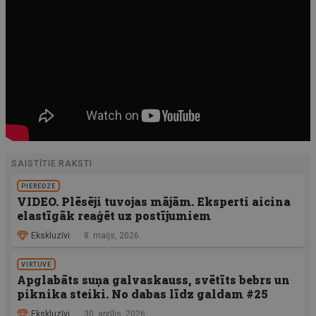
SAISTĪTIE RAKSTI
PIEREDZE
VIDEO. Plēsēji tuvojas mājām. Eksperti aicina
elastīgāk reaģēt uz postījumiem
Ekskluzīvi
8. maijs, 2026
VIRTUVE
Apglabāts suņa galvaskauss, svētīts bebrs un
piknika steiki. No dabas līdz galdam #25
Ekskluzīvi
30. aprīlis, 2026