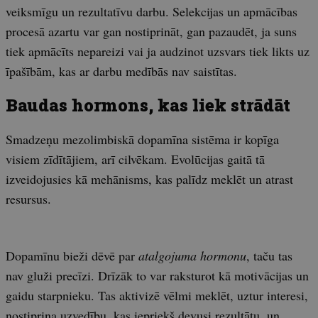
veiksmīgu un rezultatīvu darbu. Selekcijas un apmācības
procesā azartu var gan nostiprināt, gan pazaudēt, ja suns
tiek apmācīts nepareizi vai ja audzinot uzsvars tiek likts uz
īpašībām, kas ar darbu medībās nav saistītas.
Baudas hormons, kas liek strādāt
Smadzeņu mezolimbiskā dopamīna sistēma ir kopīga
visiem zīdītājiem, arī cilvēkam. Evolūcijas gaitā tā
izveidojusies kā mehānisms, kas palīdz meklēt un atrast
resursus.
Dopamīnu bieži dēvē par
atalgojuma hormonu
, taču tas
nav gluži precīzi. Drīzāk to var raksturot kā motivācijas un
gaidu starpnieku. Tas aktivizē vēlmi meklēt, uztur interesi,
nostiprina uzvedību, kas iepriekš devusi rezultātu, un