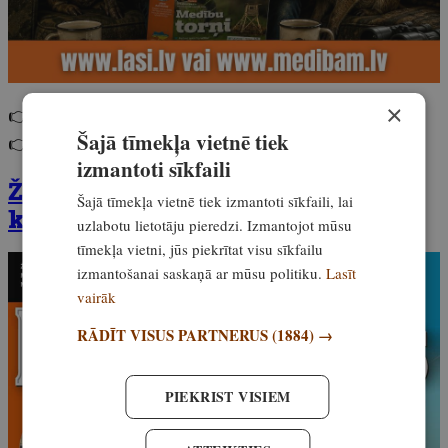
×
👉 Abonē 7 mēnešiem
bez pielikumiem
.
Šajā tīmekļa vietnē tiek
👉 Abonē 7 mēnešiem
ar lielo ģimenes komplektu
.
izmantoti sīkfaili
Žurnāla Medības maija numurs ir
Šajā tīmekļa vietnē tiek izmantoti sīkfaili, lai
klāt! Iegādājies to šeit
uzlabotu lietotāju pieredzi. Izmantojot mūsu
tīmekļa vietni, jūs piekrītat visu sīkfailu
izmantošanai saskaņā ar mūsu politiku.
Lasīt
vairāk
RĀDĪT VISUS PARTNERUS
(1884) →
PIEKRIST VISIEM