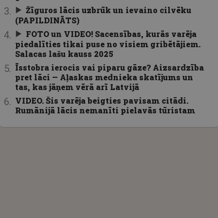
Žīguros lācis uzbrūk un ievaino cilvēku
(PAPILDINĀTS)
FOTO un VIDEO! Sacensības, kurās varēja
piedalīties tikai puse no visiem gribētājiem.
Salacas lašu kauss 2025
Īsstobra ierocis vai piparu gāze? Aizsardzība
pret lāci — Aļaskas mednieka skatījums un
tas, kas jāņem vērā arī Latvijā
VIDEO. Šis varēja beigties pavisam citādi.
Rumānijā lācis nemanīti pielavās tūristam