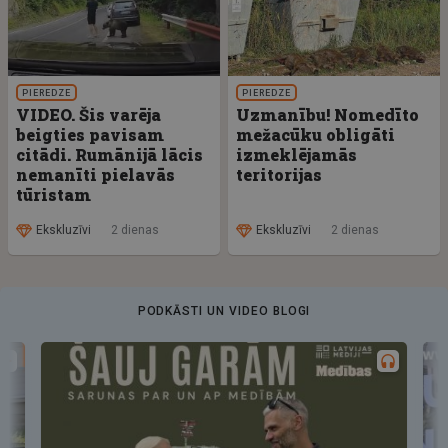
PIEREDZE
PIEREDZE
VIDEO. Šis varēja
Uzmanību! Nomedīto
beigties pavisam
mežacūku obligāti
citādi. Rumānijā lācis
izmeklējamās
nemanīti pielavās
teritorijas
tūristam
Ekskluzīvi
2 dienas
Ekskluzīvi
2 dienas
PODKĀSTI UN VIDEO BLOGI