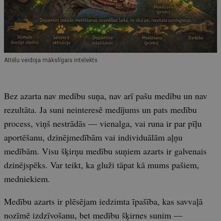
Attēlu veidoja mākslīgais intelekts
Bez azarta nav medību suņa, nav arī pašu medību un nav
rezultāta. Ja suni neinteresē medījums un pats medību
process, viņš nestrādās — vienalga, vai runa ir par pīļu
aportēšanu, dzinējmedībām vai individuālām aļņu
medībām. Visu šķirņu medību suņiem azarts ir galvenais
dzinējspēks. Var teikt, ka gluži tāpat kā mums pašiem,
medniekiem.
Medību azarts ir plēsējam iedzimta īpašība, kas savvaļā
nozīmē izdzīvošanu, bet medību šķirnes sunim —