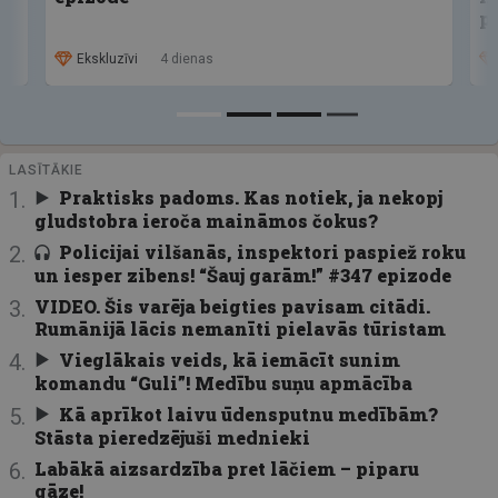
p
Ekskluzīvi
4 dienas
LASĪTĀKIE
Praktisks padoms. Kas notiek, ja nekopj
gludstobra ieroča maināmos čokus?
Policijai vilšanās, inspektori paspiež roku
un iesper zibens! “Šauj garām!” #347 epizode
VIDEO. Šis varēja beigties pavisam citādi.
Rumānijā lācis nemanīti pielavās tūristam
Vieglākais veids, kā iemācīt sunim
komandu “Guli”! Medību suņu apmācība
Kā aprīkot laivu ūdensputnu medībām?
Stāsta pieredzējuši mednieki
Labākā aizsardzība pret lāčiem – piparu
gāze!