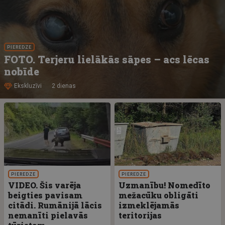
PIEREDZE
FOTO. Terjeru lielākās sāpes – acs lēcas
nobīde
Ekskluzīvi
2 dienas
PIEREDZE
PIEREDZE
VIDEO. Šis varēja
Uzmanību! Nomedīto
beigties pavisam
mežacūku obligāti
citādi. Rumānijā lācis
izmeklējamās
nemanīti pielavās
teritorijas