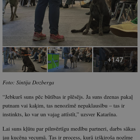
Foto: Sintija Dozberga
“Jebkurš suns pēc būtības ir plēsējs. Ja suns dzenas pakaļ
putnam vai kaķim, tas nenozīmē nepaklausību – tas ir
instinkts, ko var un vajag attīstīt,” uzsver Katarīna.
Lai suns kļūtu par pilnvērtīgu medību partneri, darbs sākas
jau kucēna vecumā. Tas ir process, kurā izšķiroša nozīme