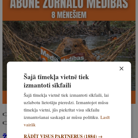
×
Šajā tīmekļa vietnē tiek
izmantoti sīkfaili
Šajā tīmekļa vietnē tiek izmantoti sīkfaili, lai
uzlabotu lietotāju pieredzi. Izmantojot mūsu
tīmekļa vietni, jūs piekrītat visu sīkfailu
👉 Abonē 8 mēnešiem
bez pielikumiem
.
izmantošanai saskaņā ar mūsu politiku.
Lasīt
👉 Abonē 8 mēnešiem
ar lielo ģimenes komplektu
.
vairāk
Žurnāla Medības aprīļa numurs ir
RĀDĪT VISUS PARTNERUS
(1884) →