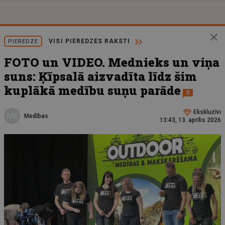
VISI PIEREDZES RAKSTI
PIEREDZE
FOTO un VIDEO. Mednieks un viņa
suns: Ķīpsalā aizvadīta līdz šim
kuplākā medību suņu parāde
0
Ekskluzīvi
ME
Medības
13:43, 13. aprīlis 2026