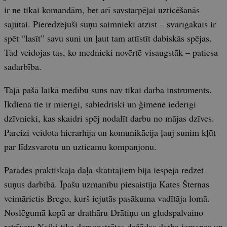
ir ne tikai komandām, bet arī savstarpējai uzticēšanās
sajūtai. Pieredzējuši suņu saimnieki atzīst – svarīgākais ir
spēt “lasīt” savu suni un ļaut tam attīstīt dabiskās spējas.
Tad veidojas tas, ko mednieki novērtē visaugstāk – patiesa
sadarbība.
Tajā pašā laikā medību suns nav tikai darba instruments.
Ikdienā tie ir mierīgi, sabiedriski un ģimenē iederīgi
dzīvnieki, kas skaidri spēj nodalīt darbu no mājas dzīves.
Pareizi veidota hierarhija un komunikācija ļauj sunim kļūt
par līdzsvarotu un uzticamu kompanjonu.
Parādes praktiskajā daļā skatītājiem bija iespēja redzēt
suņus darbībā. Īpašu uzmanību piesaistīja Kates Šternas
veimārietis Brego, kurš iejutās pasākuma vadītāja lomā.
Noslēgumā kopā ar drathāru Drātiņu un gludspalvaino
retrīveru Naiki tika demonstrētas dažādas darba iemaņas un