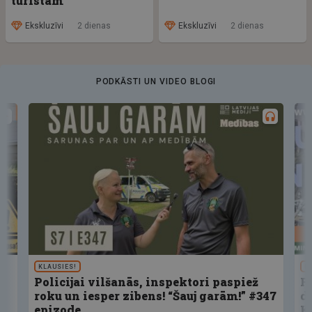
tūristam
Ekskluzīvi
2 dienas
Ekskluzīvi
2 dienas
PODKĀSTI UN VIDEO BLOGI
KLAUSIES!
U
Policijai vilšanās, inspektori paspiež
F
roku un iesper zibens! “Šauj garām!” #347
d
epizode
K