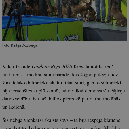
Foto: Dintija Dozberga
Vakar izstādē
Outdoor Riga 2026
Ķīpsalā notika īpašs
notikums – medību suņu parāde, kas šogad pulcēja līdz
šim lielāko dalībnieku skaitu. Gan suņi, gan to saimnieki
bija ieradušies kuplā skaitā, lai ne tikai demonstrētu šķirņu
daudzveidību, bet arī dalītos pieredzē par darbu medībās
un ikdienā.
Šis nebija vienkārši skaists šovs – tā bija iespēja klātienē
ieraudzīt to, ko bieži vien nevar izstāstīt vārdos. Medību