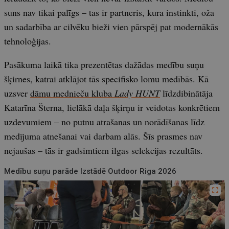
suns nav tikai palīgs – tas ir partneris, kura instinkti, oža
un sadarbība ar cilvēku bieži vien pārspēj pat modernākās
tehnoloģijas.
Pasākuma laikā tika prezentētas dažādas medību suņu
šķirnes, katrai atklājot tās specifisko lomu medībās. Kā
uzsver
dāmu mednieču kluba
Lady HUNT
līdzdibinātāja
Katarīna Šterna, lielākā daļa šķirņu ir veidotas konkrētiem
uzdevumiem – no putnu atrašanas un norādīšanas līdz
medījuma atnešanai vai darbam alās. Šīs prasmes nav
nejaušas – tās ir gadsimtiem ilgas selekcijas rezultāts.
Medību suņu parāde Izstādē Outdoor Riga 2026