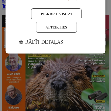
klāt! Iegādājies to šeit
PIEKRIST VISIEM
ATTEIKTIES
RĀDĪT DETAĻAS