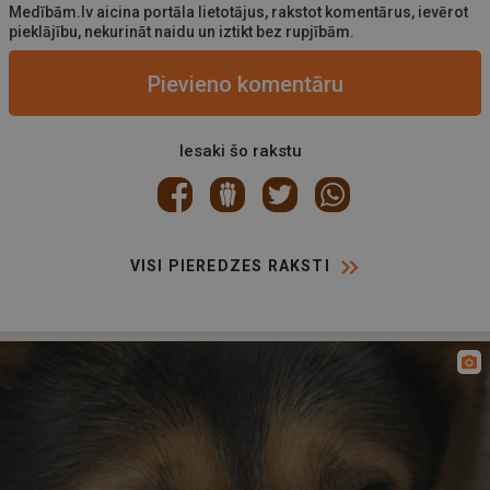
Medībām.lv aicina portāla lietotājus, rakstot komentārus, ievērot
pieklājību, nekurināt naidu un iztikt bez rupjībām.
Pievieno komentāru
Iesaki šo rakstu
VISI PIEREDZES RAKSTI