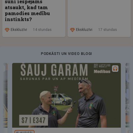
suni iespējams
atsaukt, kad tam
pamodies medību
instinkts?
Ekskluzīvi
14 stundas
Ekskluzīvi
17 stundas
PODKĀSTI UN VIDEO BLOGI
KLAUSIES!
U