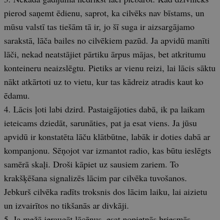
pierod saņemt ēdienu, saprot, ka cilvēks nav bīstams, un
mūsu valstī tas tiešām tā ir, jo šī suga ir aizsargājamo
sarakstā, lāča bailes no cilvēkiem pazūd. Ja apvidū manīti
lāči, nekad neatstājiet pārtiku ārpus mājas, bet atkritumu
konteineru neaizslēgtu. Pietiks ar vienu reizi, lai lācis sāktu
nākt atkārtoti uz to vietu, kur tas kādreiz atradis kaut ko
ēdamu.
4. Lācis ļoti labi dzird. Pastaigājoties dabā, ik pa laikam
ieteicams dziedāt, sarunāties, pat ja esat viens. Ja jūsu
apvidū ir konstatēta lāču klātbūtne, labāk ir doties dabā ar
kompanjonu. Sēņojot var izmantot radio, kas būtu ieslēgts
samērā skaļi. Droši kāpiet uz sausiem zariem. To
krakšķēšana signalizēs lācim par cilvēka tuvošanos.
Jebkurš cilvēka radīts troksnis dos lācim laiku, lai aizietu
un izvairītos no tikšanās ar divkāji.
5. Ja mežā ieraugāt lācēnus, esat nopietnās briesmās.