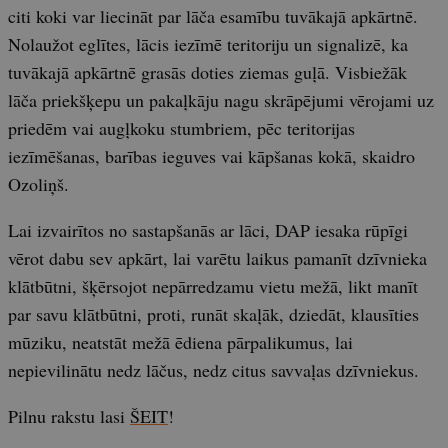
citi koki var liecināt par lāča esamību tuvākajā apkārtnē.
Nolaužot eglītes, lācis iezīmē teritoriju un signalizē, ka
tuvākajā apkārtnē grasās doties ziemas guļā. Visbiežāk
lāča priekšķepu un pakaļkāju nagu skrāpējumi vērojami uz
priedēm vai augļkoku stumbriem, pēc teritorijas
iezīmēšanas, barības ieguves vai kāpšanas kokā, skaidro
Ozoliņš.
Lai izvairītos no sastapšanās ar lāci, DAP iesaka rūpīgi
vērot dabu sev apkārt, lai varētu laikus pamanīt dzīvnieka
klātbūtni, šķērsojot nepārredzamu vietu mežā, likt manīt
par savu klātbūtni, proti, runāt skaļāk, dziedāt, klausīties
mūziku, neatstāt mežā ēdiena pārpalikumus, lai
nepievilinātu nedz lāčus, nedz citus savvaļas dzīvniekus.
Pilnu rakstu lasi
ŠEIT
!