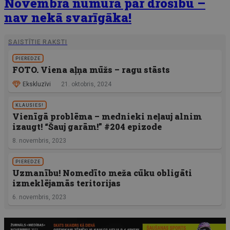
Novembra numurā par drošību –
nav nekā svarīgāka!
SAISTĪTIE RAKSTI
PIEREDZE
FOTO. Viena aļņa mūžs – ragu stāsts
Ekskluzīvi
21. oktobris, 2024
KLAUSIES!
Vienīgā problēma – mednieki neļauj alnim
izaugt! “Šauj garām!” #204 epizode
8. novembris, 2023
PIEREDZE
Uzmanību! Nomedīto meža cūku obligāti
izmeklējamās teritorijas
6. novembris, 2023