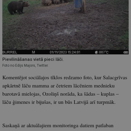
Pievilināšanas vietā pieci lāči.
Foto no Edijs Majors, Twitter.
Komentējot sociālajos tīklos redzamo foto, kur Salacgrīvas
apkārtnē lāču mamma ar četriem lācēniem mednieku
barotavā mielojas, Ozoliņš norāda, ka šādas – kuplas –
lāču ģimenes ir bijušas, ir un būs Latvijā arī turpmāk.
Saskaņā ar aktuālajiem monitoringa datiem patlaban