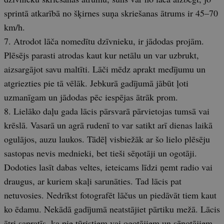
sprintā atkarībā no šķirnes suņa skriešanas ātrums ir 45–70
km/h.
7. Atrodot lāča nomedītu dzīvnieku, ir jādodas projām.
Plēsējs parasti atrodas kaut kur netālu un var uzbrukt,
aizsargājot savu maltīti. Lāči mēdz aprakt medījumu un
atgriezties pie tā vēlāk. Jebkurā gadījumā jābūt ļoti
uzmanīgam un jādodas pēc iespējas ātrāk prom.
8. Lielāko daļu gada lācis pārsvarā pārvietojas tumsā vai
krēslā. Vasarā un agrā rudenī to var satikt arī dienas laikā
ogulājos, auzu laukos. Tādēļ visbiežāk ar šo lielo plēsēju
sastopas nevis mednieki, bet tieši sēņotāji un ogotāji.
Dodoties lasīt dabas veltes, ieteicams līdzi ņemt radio vai
draugus, ar kuriem skaļi sarunāties. Tad lācis pat
netuvosies. Nedrīkst fotografēt lāčus un piedāvāt tiem kaut
ko ēdamu. Nekādā gadījumā neatstājiet pārtiku mežā. Lācis
ātri sapratīs, ka pie tūristiem vai ogotājiem un sēņotājiem