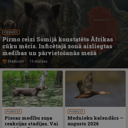
PIEREDZE
Pirmo reizi Somijā konstatēts Āfrikas
cūku mēris. Inficētajā zonā aizliegtas
medības un pārvietošanās mežā
Ekskluzīvi
13 stundas
PIEREDZE
PIEREDZE
Piecas medību suņa
Mednieku kalendārs —
reakcijas stadijas. Vai
augusts 2026