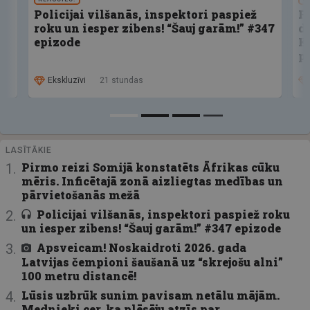
Policijai vilšanās, inspektori paspiež
F
roku un iesper zibens! “Šauj garām!” #347
d
epizode
K
p
Ekskluzīvi
21 stundas
LASĪTĀKIE
Pirmo reizi Somijā konstatēts Āfrikas cūku
mēris. Inficētajā zonā aizliegtas medības un
pārvietošanās mežā
Policijai vilšanās, inspektori paspiež roku
un iesper zibens! “Šauj garām!” #347 epizode
Apsveicam! Noskaidroti 2026. gada
Latvijas čempioni šaušanā uz “skrejošu alni”
100 metru distancē!
Lūsis uzbrūk sunim pavisam netālu mājām.
Mednieki cer, ka plēsēju atzīs par