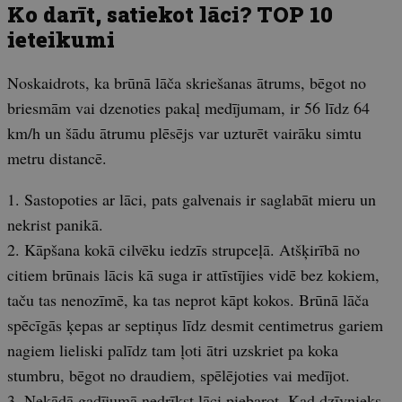
Ko darīt, satiekot lāci? TOP 10
ieteikumi
Noskaidrots, ka brūnā lāča skriešanas ātrums, bēgot no
briesmām vai dzenoties pakaļ medījumam, ir 56 līdz 64
km/h un šādu ātrumu plēsējs var uzturēt vairāku simtu
metru distancē.
1. Sastopoties ar lāci, pats galvenais ir saglabāt mieru un
nekrist panikā.
2. Kāpšana kokā cilvēku iedzīs strupceļā. Atšķirībā no
citiem brūnais lācis kā suga ir attīstījies vidē bez kokiem,
taču tas nenozīmē, ka tas neprot kāpt kokos. Brūnā lāča
spēcīgās ķepas ar septiņus līdz desmit centimetrus gariem
nagiem lieliski palīdz tam ļoti ātri uzskriet pa koka
stumbru, bēgot no draudiem, spēlējoties vai medījot.
3. Nekādā gadījumā nedrīkst lāci piebarot. Kad dzīvnieks