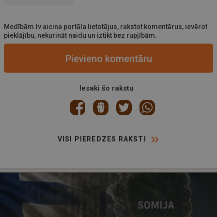
Medībām.lv aicina portāla lietotājus, rakstot komentārus, ievērot
pieklājību, nekurināt naidu un iztikt bez rupjībām.
Pievieno komentāru
Iesaki šo rakstu
VISI PIEREDZES RAKSTI