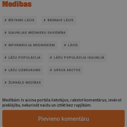
BĪSTAMS LĀCIS
BRŪNAIS LĀCIS
IGAUNIJAS MEDNIEKU SAVIENĪBA
INFORMĀCIJA MEDNIEKIEM
LĀCIS
LĀČU POPULĀCIJA
LĀČU POPULĀCIJA IGAUNIJĀ
LĀČU UZBRUKUMS
URSUS ARCTOS
ŽURNĀLS MEDĪBAS
Medībām.lv aicina portāla lietotājus, rakstot komentārus, ievērot
pieklājību, nekurināt naidu un iztikt bez rupjībām.
Pievieno komentāru