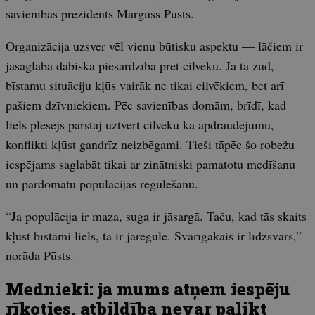
savienības prezidents Marguss Pūsts.
Organizācija uzsver vēl vienu būtisku aspektu — lāčiem ir
jāsaglabā dabiskā piesardzība pret cilvēku. Ja tā zūd,
bīstamu situāciju kļūs vairāk ne tikai cilvēkiem, bet arī
pašiem dzīvniekiem. Pēc savienības domām, brīdī, kad
liels plēsējs pārstāj uztvert cilvēku kā apdraudējumu,
konflikti kļūst gandrīz neizbēgami. Tieši tāpēc šo robežu
iespējams saglabāt tikai ar zinātniski pamatotu medīšanu
un pārdomātu populācijas regulēšanu.
“Ja populācija ir maza, suga ir jāsargā. Taču, kad tās skaits
kļūst bīstami liels, tā ir jāregulē. Svarīgākais ir līdzsvars,”
norāda Pūsts.
Mednieki: ja mums atņem iespēju
rīkoties, atbildība nevar palikt