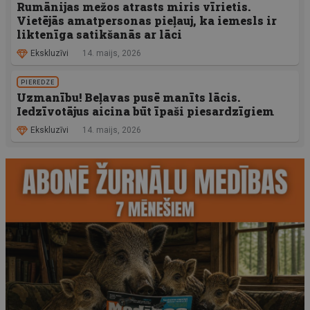
Rumānijas mežos atrasts miris vīrietis.
Vietējās amatpersonas pieļauj, ka iemesls ir
liktenīga satikšanās ar lāci
Ekskluzīvi
14. maijs, 2026
PIEREDZE
Uzmanību! Beļavas pusē manīts lācis.
Iedzīvotājus aicina būt īpaši piesardzīgiem
Ekskluzīvi
14. maijs, 2026