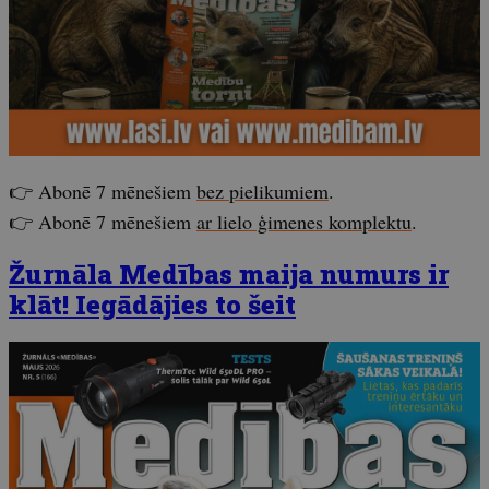
👉 Abonē 7 mēnešiem
bez pielikumiem
.
👉 Abonē 7 mēnešiem
ar lielo ģimenes komplektu
.
Žurnāla Medības maija numurs ir
klāt! Iegādājies to šeit