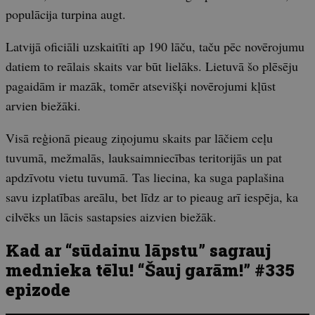
populācija turpina augt.
Latvijā oficiāli uzskaitīti ap 190 lāču, taču pēc novērojumu
datiem to reālais skaits var būt lielāks. Lietuvā šo plēsēju
pagaidām ir mazāk, tomēr atsevišķi novērojumi kļūst
arvien biežāki.
Visā reģionā pieaug ziņojumu skaits par lāčiem ceļu
tuvumā, mežmalās, lauksaimniecības teritorijās un pat
apdzīvotu vietu tuvumā. Tas liecina, ka suga paplašina
savu izplatības areālu, bet līdz ar to pieaug arī iespēja, ka
cilvēks un lācis sastapsies aizvien biežāk.
Kad ar “sūdainu lāpstu” sagrauj
mednieka tēlu! “Šauj garām!” #335
epizode