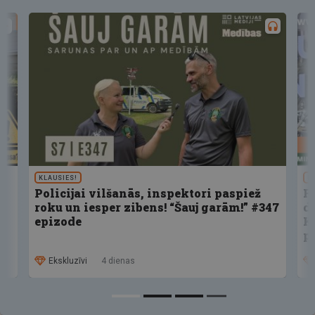
KLAUSIES!
U
Policijai vilšanās, inspektori paspiež
F
roku un iesper zibens! “Šauj garām!” #347
d
epizode
K
p
Ekskluzīvi
4 dienas