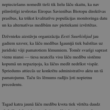
nepieciešams nomedīt tieši tik lielu lāču skaitu, ka nav
pilnvērtīgi ievērotas Eiropas Savienības Biotopu direktīvas
prasības, ka trūkst kvalitatīvu populācijas monitoringa datu
un ka alternatīvas medībām nav pietiekami izvērtētas.
Dzīvnieku aizstāvju organizācija
Eesti Suurkiskjad
jau
gadiem uzsver, ka lāču medības Igaunijā tiek balstītas uz
juridiski vāji pamatotiem lēmumiem. Tomēr svarīgi saprast
vienu niansi — tiesa neatcēla visu lāču medību sistēmu
kopumā un nepaziņoja, ka lāčus medīt nedrīkst vispār.
Spriedums attiecās uz konkrētu administratīvo aktu un tā
pamatojumu. Taču šis lēmums radījis ļoti nopietnu
precedentu.
Tagad katra jaunā lāču medību kvota tiek vērtēta daudz