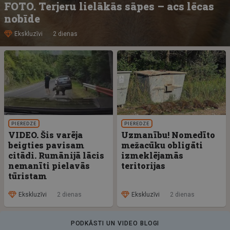
FOTO. Terjeru lielākās sāpes – acs lēcas
nobīde
Ekskluzīvi
2 dienas
PIEREDZE
PIEREDZE
VIDEO. Šis varēja
Uzmanību! Nomedīto
beigties pavisam
mežacūku obligāti
citādi. Rumānijā lācis
izmeklējamās
nemanīti pielavās
teritorijas
tūristam
Ekskluzīvi
2 dienas
Ekskluzīvi
2 dienas
PODKĀSTI UN VIDEO BLOGI