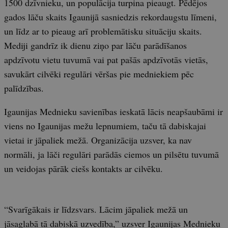
1500 dzīvnieku, un populācija turpina pieaugt. Pēdējos
gados lāču skaits Igaunijā sasniedzis rekordaugstu līmeni,
un līdz ar to pieaug arī problemātisku situāciju skaits.
Mediji gandrīz ik dienu ziņo par lāču parādīšanos
apdzīvotu vietu tuvumā vai pat pašās apdzīvotās vietās,
savukārt cilvēki regulāri vēršas pie medniekiem pēc
palīdzības.
Igaunijas Mednieku savienības ieskatā lācis neapšaubāmi ir
viens no Igaunijas mežu lepnumiem, taču tā dabiskajai
vietai ir jāpaliek mežā. Organizācija uzsver, ka nav
normāli, ja lāči regulāri parādās ciemos un pilsētu tuvumā
un veidojas pārāk ciešs kontakts ar cilvēku.
“Svarīgākais ir līdzsvars. Lācim jāpaliek mežā un
jāsaglabā tā dabiskā uzvedība,” uzsver Igaunijas Mednieku