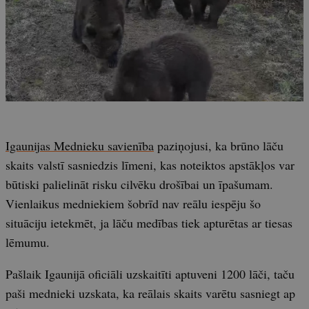
Igaunijas Mednieku savienība
paziņojusi, ka brūno lāču
skaits valstī sasniedzis līmeni, kas noteiktos apstākļos var
būtiski palielināt risku cilvēku drošībai un īpašumam.
Vienlaikus medniekiem šobrīd nav reālu iespēju šo
situāciju ietekmēt, ja lāču medības tiek apturētas ar tiesas
lēmumu.
Pašlaik Igaunijā oficiāli uzskaitīti aptuveni 1200 lāči, taču
paši mednieki uzskata, ka reālais skaits varētu sasniegt ap