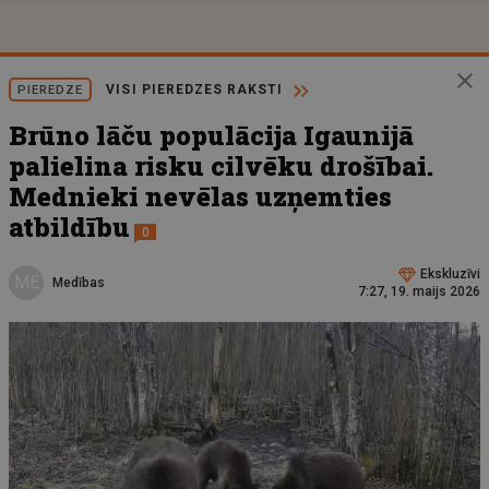
VISI PIEREDZES RAKSTI
PIEREDZE
Brūno lāču populācija Igaunijā
palielina risku cilvēku drošībai.
Mednieki nevēlas uzņemties
atbildību
0
Ekskluzīvi
ME
Medības
7:27, 19. maijs 2026