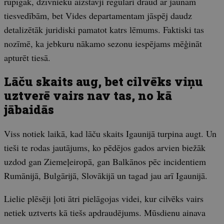
rūpīgāk, dzīvnieku aizstāvji regulāri draud ar jaunām
tiesvedībām, bet Vides departamentam jāspēj daudz
detalizētāk juridiski pamatot katrs lēmums. Faktiski tas
nozīmē, ka jebkuru nākamo sezonu iespējams mēģināt
apturēt tiesā.
Lāču skaits aug, bet cilvēks viņu
uztverē vairs nav tas, no kā
jābaidās
Viss notiek laikā, kad lāču skaits Igaunijā turpina augt. Un
tieši te rodas jautājums, ko pēdējos gados arvien biežāk
uzdod gan Ziemeļeiropā, gan Balkānos pēc incidentiem
Rumānijā, Bulgārijā, Slovākijā un tagad jau arī Igaunijā.
Lielie plēsēji ļoti ātri pielāgojas videi, kur cilvēks vairs
netiek uztverts kā tiešs apdraudējums. Mūsdienu ainava