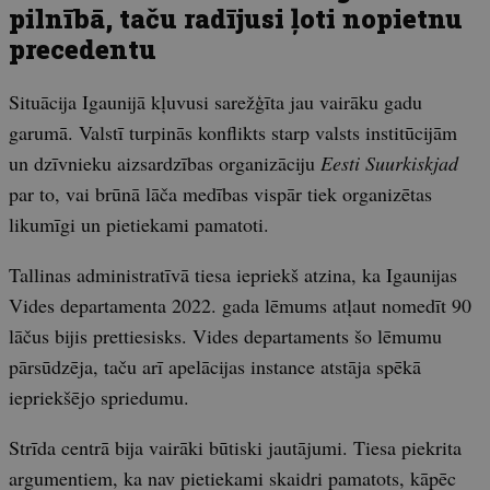
pilnībā, taču radījusi ļoti nopietnu
precedentu
Situācija Igaunijā kļuvusi sarežģīta jau vairāku gadu
garumā. Valstī turpinās konflikts starp valsts institūcijām
un dzīvnieku aizsardzības organizāciju
Eesti Suurkiskjad
par to, vai brūnā lāča medības vispār tiek organizētas
likumīgi un pietiekami pamatoti.
Tallinas administratīvā tiesa iepriekš atzina, ka Igaunijas
Vides departamenta 2022. gada lēmums atļaut nomedīt 90
lāčus bijis prettiesisks. Vides departaments šo lēmumu
pārsūdzēja, taču arī apelācijas instance atstāja spēkā
iepriekšējo spriedumu.
Strīda centrā bija vairāki būtiski jautājumi. Tiesa piekrita
argumentiem, ka nav pietiekami skaidri pamatots, kāpēc