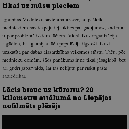
tikai uz mūsu pleciem
Igaunijas Mednieku savienība uzsver, ka pašlaik
medniekiem nav iespēju iejaukties pat gadījumos, kad runa
ir par problemātiskiem lāčiem. Vienlaikus organizācija
atgādina, ka Igaunijas lāču populācija ilgstoši tikusi
uzskatīta par dabas aizsardzības veiksmes stāstu. Taču, pēc
mednieku domām, šāds panākums ir ne tikai jāsaglabā, bet
arī gudri jāpārvalda, lai tas nekļūtu par risku pašai
sabiedrībai.
Lācis brauc uz kūrortu? 20
kilometru attālumā no Liepājas
nofilmēts plēsējs