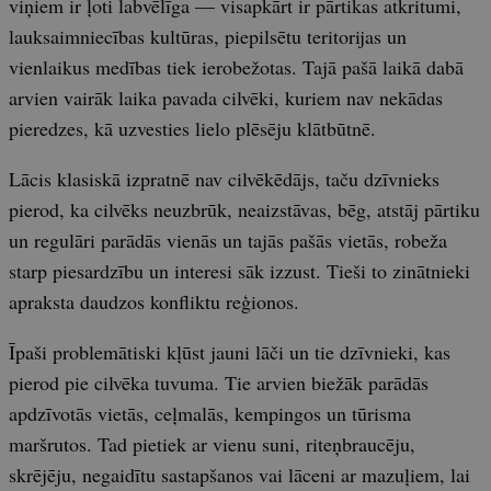
viņiem ir ļoti labvēlīga — visapkārt ir pārtikas atkritumi,
lauksaimniecības kultūras, piepilsētu teritorijas un
vienlaikus medības tiek ierobežotas. Tajā pašā laikā dabā
arvien vairāk laika pavada cilvēki, kuriem nav nekādas
pieredzes, kā uzvesties lielo plēsēju klātbūtnē.
Lācis klasiskā izpratnē nav cilvēkēdājs, taču dzīvnieks
pierod, ka cilvēks neuzbrūk, neaizstāvas, bēg, atstāj pārtiku
un regulāri parādās vienās un tajās pašās vietās, robeža
starp piesardzību un interesi sāk izzust. Tieši to zinātnieki
apraksta daudzos konfliktu reģionos.
Īpaši problemātiski kļūst jauni lāči un tie dzīvnieki, kas
pierod pie cilvēka tuvuma. Tie arvien biežāk parādās
apdzīvotās vietās, ceļmalās, kempingos un tūrisma
maršrutos. Tad pietiek ar vienu suni, riteņbraucēju,
skrējēju, negaidītu sastapšanos vai lāceni ar mazuļiem, lai