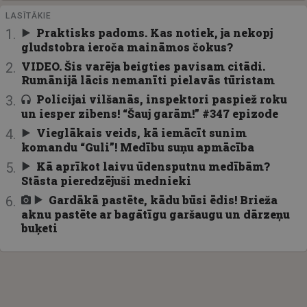
LASĪTĀKIE
Praktisks padoms. Kas notiek, ja nekopj
gludstobra ieroča maināmos čokus?
VIDEO. Šis varēja beigties pavisam citādi.
Rumānijā lācis nemanīti pielavās tūristam
Policijai vilšanās, inspektori paspiež roku
un iesper zibens! “Šauj garām!” #347 epizode
Vieglākais veids, kā iemācīt sunim
komandu “Guli”! Medību suņu apmācība
Kā aprīkot laivu ūdensputnu medībām?
Stāsta pieredzējuši mednieki
Gardākā pastēte, kādu būsi ēdis! Brieža
aknu pastēte ar bagātīgu garšaugu un dārzeņu
buķeti