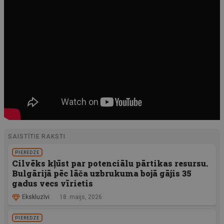
SAISTĪTIE RAKSTI
PIEREDZE
Cilvēks kļūst par potenciālu pārtikas resursu.
Bulgārijā pēc lāča uzbrukuma bojā gājis 35
gadus vecs vīrietis
Ekskluzīvi
18. maijs, 2026
PIEREDZE