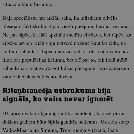
situācija kļūtu bīstama.
Daļa speciālistu jau atklāti saka, ka mūsdienu cilvēks
plēsējam faktiski kļūst par viegli pieejamu barības resursu.
Ne jau tāpēc, ka lāči apzināti medītu cilvēkus, bet tāpēc, ka
cilvēks arvien retāk viņu uztverē nozīmē kaut ko tādu, no
kā būtu jābaidās. Tāpēc daudzās valstīs diskusija vairs nav
tikai par populācijas lielumu, bet arī par to, cik lielā mērā
sabiedrība ir gatava dzīvot līdzās plēsējiem, kuri pamazām
zaudē dabiskās bailes no cilvēka.
Riteņbraucēja uzbrukums bija
signāls, ko vairs nevar ignorēt
10. aprīļa vakarā Igaunijā notika incidents, kas vēl pirms
dažiem gadiem būtu šķitis gandrīz neticams. Uz ceļa starp
Väike-Maarja un Simuna, Triigi ciema virzienā, lācis