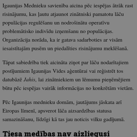
Igaunijas Mednieku savienība aicina pēc iespējas ātrāk rast
risinājumu, kas ļautu atjaunot zinātniski pamatotu lāču
populācijas regulēšanu un nodrošinātu operatīvu
problemātisko indivīdu izņemšanu no populācijas.
Organizācija norāda, ka ir gatava sadarboties ar visām
iesaistītajām pusēm un piedalīties risinājumu meklēšanā.
Tāpat sabiedrība tiek aicināta ziņot par lāču nodarītajiem
postījumiem Igaunijas Vides aģentūrai vai reģistrēt tos
datubāzē
Jahis
, lai zinātniekiem un lēmumu pieņēmējiem
būtu pēc iespējas vairāk informācijas no konkrētām vietām.
Pēc Igaunijas mednieku domām, jautājums jāskata arī
Eiropas līmenī, apsverot lāča aizsardzības statusa
samazināšanu, līdzīgi kā tas jau noticis vilku gadījumā.
Tiesa medības nav aizliegusi