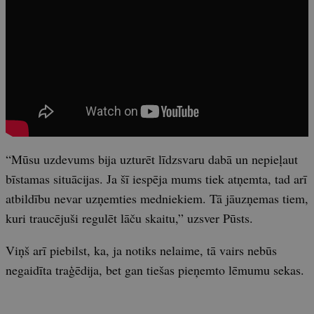
“Mūsu uzdevums bija uzturēt līdzsvaru dabā un nepieļaut
bīstamas situācijas. Ja šī iespēja mums tiek atņemta, tad arī
atbildību nevar uzņemties medniekiem. Tā jāuzņemas tiem,
kuri traucējuši regulēt lāču skaitu,” uzsver Pūsts.
Viņš arī piebilst, ka, ja notiks nelaime, tā vairs nebūs
negaidīta traģēdija, bet gan tiešas pieņemto lēmumu sekas.